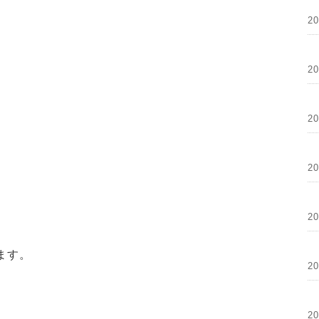
2
2
2
2
2
ます。
2
2