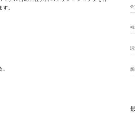
会
ます。
福
講
る。
起