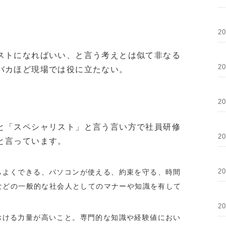
2
ストになればいい、と言う考えとは似て非なる
2
バカほど現場では役に立たない。
2
と「スペシャリスト」と言う言い方で社員研修
2
と言っています。
2
ちよくできる、パソコンが使える、約束を守る、時間
.などの一般的な社会人としてのマナーや知識を有して
2
おける力量が高いこと。専門的な知識や経験値におい