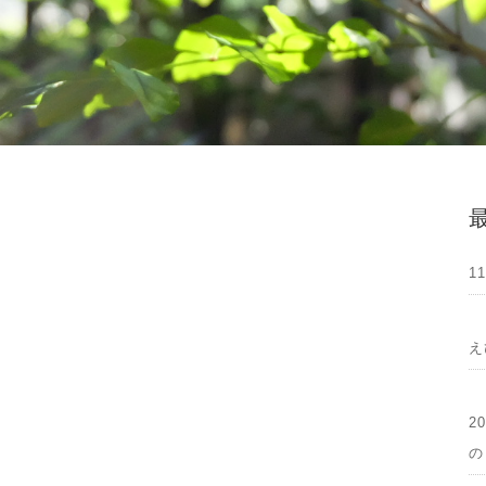
1
え
2
の