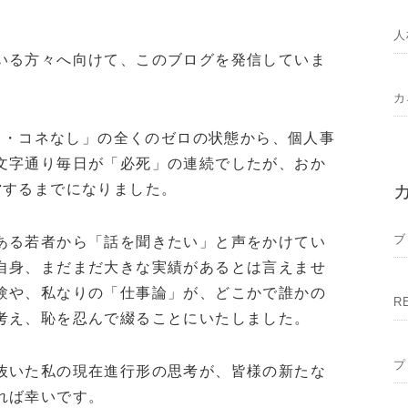
人
いる方々へ向けて、このブログを発信していま
カ
なし・コネなし」の全くのゼロの状態から、個人事
文字通り毎日が「必死」の連続でしたが、おか
営するまでになりました。
ブ
ある若者から「話を聞きたい」と声をかけてい
自身、まだまだ大きな実績があるとは言えませ
験や、私なりの「仕事論」が、どこかで誰かの
R
考え、恥を忍んで綴ることにいたしました。
プ
抜いた私の現在進行形の思考が、皆様の新たな
れば幸いです。