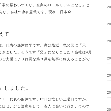
日常の賑わいづくり」企業のロールモデルになる』と
2
あり、会社の存在意義です。現在、日本全…
2
えて
2
は。代表の船津脩平です。実は最近、私の元に『天
てきました。そうです「父」になりました！当社は4月
2
のご支援により好調な第８期を無事に終えることがで
2
」しました。
2
ＹＬＥ代表の船津です。昨日は忙しい土曜日ですが、
に任せ、少し遠出をして、友人に会いに行き、そのつ
2