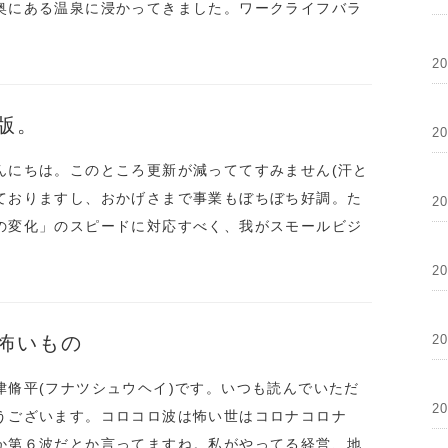
奥にある温泉に浸かってきました。ワークライフバラ
2
版。
2
んにちは。このところ更新が減っててすみません(汗と
ておりますし、おかげさまで事業もぼちぼち好調。た
2
の変化」のスピードに対応すべく、我がスモールビジ
2
怖いもの
2
津脩平(フナツシュウヘイ)です。いつも読んでいただ
2
うございます。コロコロ波は怖い世はコロナコロナ
か第６波だとか言ってますね。私がやってる経営、地