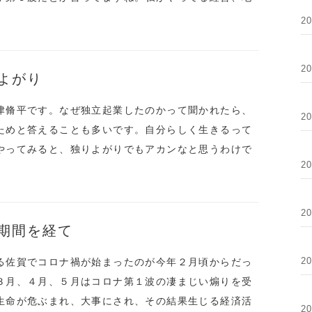
2
2
よがり
津脩平です。なぜ独立起業したのかって聞かれたら、
2
ためと答えることも多いです。自分らしく生きるって
やってみると、独りよがりでもアカンなと思うわけで
2
2
期間を経て
2
る佐賀でコロナ禍が始まったのが今年２月頃からだっ
３月、４月、５月はコロナ第１波の凄まじい煽りを受
生命が危ぶまれ、大事にされ、その結果生じる経済活
2