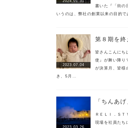
2024.01.31
書いた『「街の
いうのは、弊社の創業以来の目的で
第８期を終
皆さんこんにち
使』が舞い降り
2023.07.04
が決算月、皆様
き、5月…
「ちんあげ
ＲＥＬＩ．ＳＴ
現場を社員たち
2023.03.26