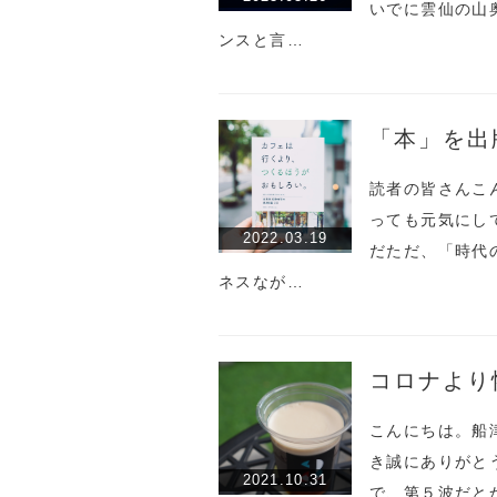
いでに雲仙の山
ンスと言…
「本」を出
読者の皆さんこ
っても元気にし
2022.03.19
だただ、「時代
ネスなが…
コロナより
こんにちは。船
き誠にありがと
2021.10.31
で、第５波だと