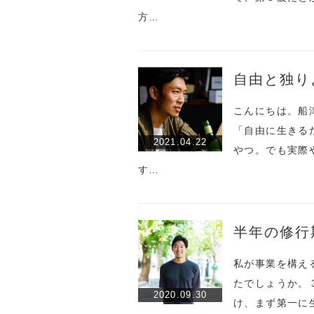
方…
自由と独り
こんにちは。船
「自由に生きる
2021.04.22
やつ。でも実際
す…
半年の修行
私が事業を構え
たでしょうか。
2020.09.30
け、まず第一に