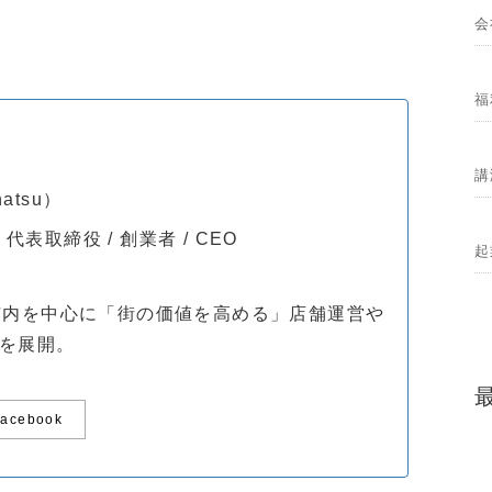
会
福
講
natsu）
 代表取締役 / 創業者 / CEO
起
。
市内を中心に「街の価値を高める」店舗運営や
を展開。
Facebook