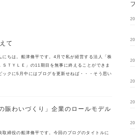
2
2
終えて
んにちは。船津脩平です。4月で私が経営する法人「株
2
．ＳＴＹＬＥ」の11期目を無事に終えることができま
ピックに5月中にはブログを更新せねば・・・そう思い
2
2
の賑わいづくり」企業のロールモデル
2
表取締役の船津脩平です。今回のブログのタイトルに