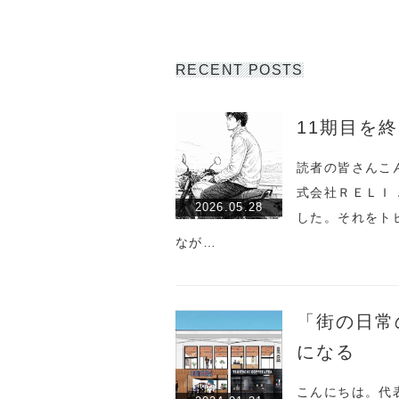
RECENT POSTS
11期目を
読者の皆さんこ
式会社ＲＥＬＩ
2026.05.28
した。それをト
なが…
「街の日常
になる
こんにちは。代