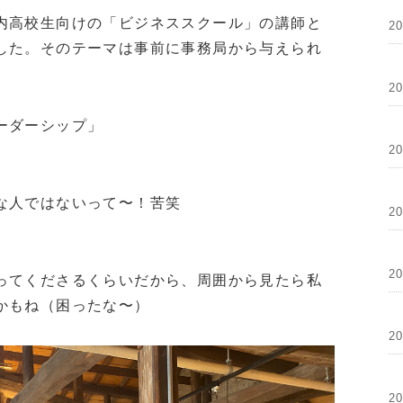
内高校生向けの「ビジネススクール」の講師と
2
した。そのテーマは事前に事務局から与えられ
2
ーダーシップ」
2
な人ではないって〜！苦笑
2
2
ってくださるくらいだから、周囲から見たら私
かもね（困ったな〜）
2
2