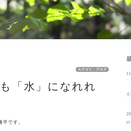
カテゴリ：ブログ
1
も「水」になれれ
え
2
脩平です。
の