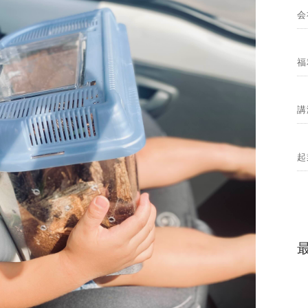
会
福
講
起