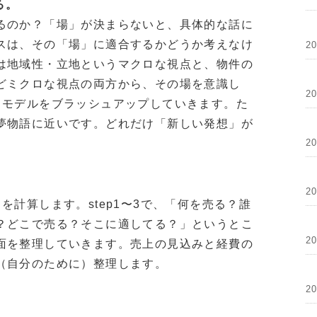
る。
るのか？「場」が決まらないと、具体的な話に
スは、その「場」に適合するかどうか考えなけ
2
は地域性・立地というマクロな視点と、物件の
どミクロな視点の両方から、その場を意識し
2
ビジネスモデルをブラッシュアップしていきます。た
夢物語に近いです。どれだけ「新しい発想」が
2
2
を計算します。step1〜3で、「何を売る？誰
？どこで売る？そこに適してる？」というとこ
2
面を整理していきます。売上の見込みと経費の
（自分のために）整理します。
2