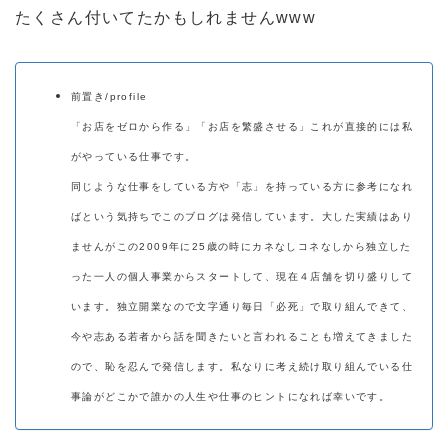
たくさん付いてたかもしれませんwww
前置き/profile
「お店をゼロから作る」「お店を繁盛させる」これが直接的には私
がやっている仕事です。
同じような仕事をしている方や「志」を持っている方に参考になれ
ばという気持ちでこのブログは発信しています。大した実績はあり
ませんがこの2009年に25歳の時にカネなしコネなしから独立した
った一人の個人事業からスタートして、現在４店舗を切り盛りして
います。独立開業なので文字通り毎日「必死」で取り組んできて、
今や志ある若者から話を聞きたいと言われることも増えてきました
ので、恥を忍んで発信します。私なりに考え続け取り組んでいる仕
事論がどこかで誰かの人生や仕事のヒントになれば幸いです。