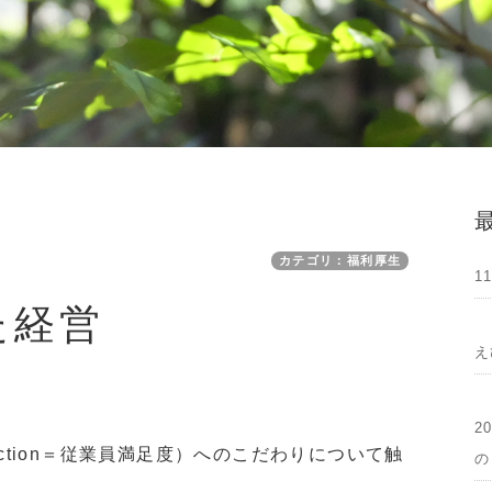
カテゴリ：福利厚生
1
た経営
え
2
isfaction＝従業員満足度）へのこだわりについて触
の