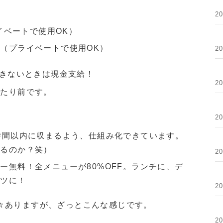
2
ライベートで使用OK）
（プライベートで使用OK）
2
きないときは現金支給！
2
当たり前です。
2
時間以内に収まるよう、仕組み化できています。
えるのか？笑）
2
ー無料！全メニューが80%OFF。ランチに、デ
ーツに！
2
々ありますが、ざっとこんな感じです。
2