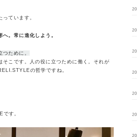
2
たっています。
2
形へ。常に進化しよう。
2
立つために。
はそこです。人の役に立つために働く。それが
LI.STYLEの哲学ですね。
2
2
LEです。
2
2