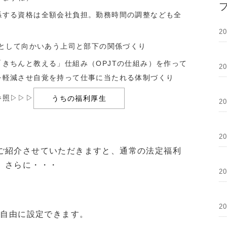
係する資格は全額会社負担。勤務時間の調整なども全
2
人として向かいあう上司と部下の関係づくり
きちんと教える」仕組み（OPJTの仕組み）を作って
2
を軽減させ自覚を持って仕事に当たれる体制づくり
参照▷▷▷
うちの福利厚生
2
2
ご紹介させていただきますと、通常の法定福利
、さらに・・・
2
2
0円で自由に設定できます。