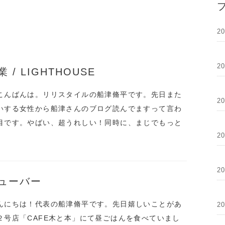
2
2
/ LIGHTHOUSE
こんばんは。リリスタイルの船津脩平です。先日また
2
いする女性から船津さんのブログ読んでますって言わ
目です。やばい、超うれしい！同時に、まじでもっと
2
2
ューバー
んにちは！代表の船津脩平です。先日嬉しいことがあ
2
２号店「CAFE木と本」にて昼ごはんを食べていまし