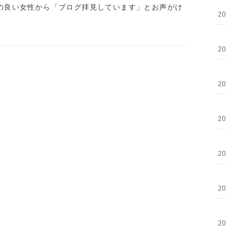
の良い女性から「ブログ拝見しています」とお声がけ
2
2
2
2
2
2
2