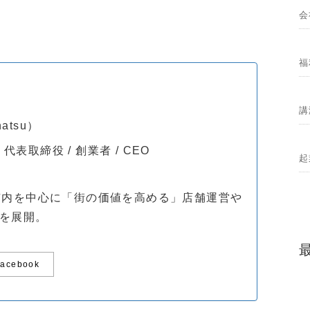
会
福
講
natsu）
 代表取締役 / 創業者 / CEO
起
。
市内を中心に「街の価値を高める」店舗運営や
を展開。
Facebook