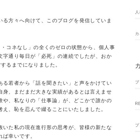
人
いる方々へ向けて、このブログを発信していま
カ
なし・コネなし」の全くのゼロの状態から、個人事
文字通り毎日が「必死」の連続でしたが、おか
営するまでになりました。
ブ
ある若者から「話を聞きたい」と声をかけてい
自身、まだまだ大きな実績があるとは言えませ
験や、私なりの「仕事論」が、どこかで誰かの
R
考え、恥を忍んで綴ることにいたしました。
プ
抜いた私の現在進行形の思考が、皆様の新たな
れば幸いです。