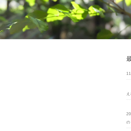
1
え
2
の